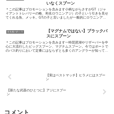
いなくスプーン
＊この記事はプロモーションを含みます小柄ながらさすがGT（ジャ
イアントトレバリーの略、和名ロウニンアジ）の子という引きを見せ
てくれる魚、メッキ。GTの子と言いましたが一般的にロウニンア
ジ、ギンガメアジ、オニヒラアジ、カスミアジの子を総称して...
【マグナムではない】ブラックバ
各魚種の釣り方
スにスプーン
＊この記事はプロモーションを含みます一時琵琶湖やリザーバーを中
心に大流行したビッグスプーン、マグナムスプーン。今ではボートで
のバス釣りにおいて定番にはならずとも多くのアングラーが知ってい
るルアー、釣り方となりました。しかし不思議なのはあんな...
【実はベストマッチ】ヒラメにはスプー
ン
【新たな武器のひとつに】アジにスプー
ン
コメント