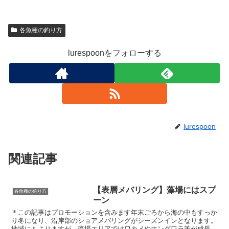
各魚種の釣り方
lurespoonをフォローする
lurespoon
関連記事
【表層メバリング】藻場にはスプ
各魚種の釣り方
ーン
＊この記事はプロモーションを含みます年末ごろから海の中もすっか
り冬になり、沿岸部のショアメバリングがシーズンインとなります。
地域にもよりますが、藻場エリアではワカメやホンダワラ等が成長し