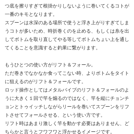
つ底を擦りすぎて根掛かりしないように巻いてくるコトが
一番のキモとなります。
スプーンは水深のある場所で使うと浮き上がりすぎてしま
うコトが多いため、時折巻くのを止める、もしくは糸を出
してボトムを取り直してやる等してボトムちょい上を通し
てくることを意識すると釣果に繋がります。
もうひとつの使い方がリフト＆フォール。
ただ巻きでなかなか食ってこない時、よりボトムをタイト
に狙えるのがリフト＆フォールです。
ロッド操作としてはメタルバイブのリフト＆フォールのよ
うに大きく１回で竿を煽るのではなく、竿を縦にチョンチ
ョンとトゥイッチしながらリールを巻いてスプーンをリフ
トさせてフォールさせる、という使い方です。
リフト時はあまり激しく竿を動かす必要はありません、ど
ちらかと言うとフワフワと浮かせるイメージです。