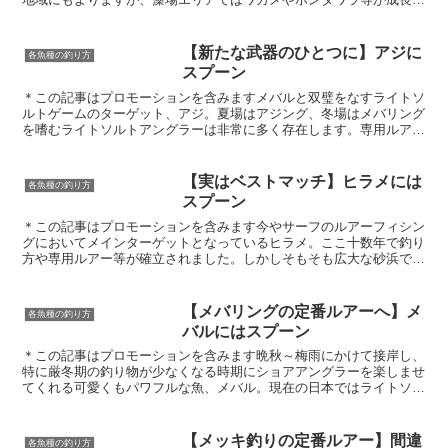
て海面近くまで伸びる初春ごろからメバルのストック量が一...
【新たな武器のひとつに】アジに
各魚種の釣り方
スプーン
＊この記事はプロモーションを含みますメバルと双璧をなすライトソ
ルトゲームのターゲット、アジ。夏場はアジング、冬場はメバリング
を嗜むライトソルトアングラーは非常に多く存在します。専用ルアー
も多く発売され、今や大人気のルアーターゲットとなりまし...
【実はベストマッチ】ヒラメには
各魚種の釣り方
スプーン
＊この記事はプロモーションを含みます今やサーフのルアーフィシン
グにおいてメインターゲットとなっているヒラメ。ここ十数年で釣り
方や専用ルアー等が確立されました。しかしそもそも広大な砂浜でキ
ャストを繰り返し、確信のないまま釣り続けるのは精神的に...
【メバリングの定番ルアーへ】メ
各魚種の釣り方
バルにはスプーン
＊この記事はプロモーションを含みます晩秋～梅雨にかけて接岸し、
特に厳冬期の釣り物が少なくなる時期にショアアングラーを楽しませ
てくれる可愛くもパワフルな魚、メバル。現在の日本ではライトソル
トゲームのメインターゲットとして定番となっており、メバ...
【メッキ釣りの定番ルアー】間違
各魚種の釣り方