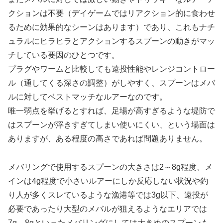
クションは不要（デイゲームではリアクション的に食わせ
るために効果的なシーンはあります）であり、これもナチ
ュラルにヒラヒラとアクションするスプーンの動きがマッ
チしている要因のひとつです。
プラグやワームと比較しても遠投性能やレンジコントロー
ル（通してくる深さの調整）がしやすく、スプーンはメバ
ルに対してベストマッチなルアーなのです。
唯一弱点を挙げるとすれば、足場が高すぎるような堤防で
はスプーンが浮きすぎてしまい使いにくい、という場面は
ありますが、ある程度の高さであれば問題ありません。
メバリングで使用するスプーンの大きさは2～8g程度、メ
インは4g程度で小さいルアーにしか反応しない状況や釣
り人が多くスレているような漁港等では3g以下、遠投が
必要であったり大型のメバルが狙えるようなエリアでは
7g、8gといったメバリングにしては大きめのスプーンも