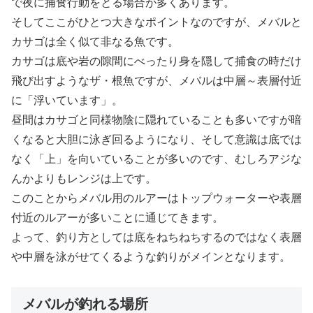
で夜に捕食行動をとる場合が多くあります。
そしてここがひとつ大きなポイントなのですが、メバルと
カサゴは全く似て非なる魚です。
カサゴは底や岩の隙間にべったり身を隠して捕食の時だけ
飛び出すようなザ・根魚ですが、メバルは中層～表層付近
に「浮いています」。
昼間はカサゴと同様物陰に隠れていることも多いですが暗
くなると大胆に泳ぎ回るようになり、そして意識は底では
なく「上」を向いていることが多いのです、むしろアジな
んかよりもレンジは上です。
このことからメバル用のルアーはトップウォーターや表層
付近のルアーが多いことに通じてきます。
よって、釣り方としては底をねちねちするのではなく表層
や中層を泳がせてくるような釣りがメインとなります。
メバルが釣れる場所