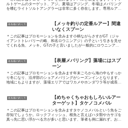
ルトゲームのターゲット、アジ。夏場はアジング、冬場はメバリング
を嗜むライトソルトアングラーは非常に多く存在します。専用ルアー
も多く発売され、今や大人気のルアーターゲットとなりまし...
【メッキ釣りの定番ルアー】間違
各魚種の釣り方
いなくスプーン
＊この記事はプロモーションを含みます小柄ながらさすがGT（ジャ
イアントトレバリーの略、和名ロウニンアジ）の子という引きを見せ
てくれる魚、メッキ。GTの子と言いましたが一般的にロウニンア
ジ、ギンガメアジ、オニヒラアジ、カスミアジの子を総称して...
【表層メバリング】藻場にはスプ
各魚種の釣り方
ーン
＊この記事はプロモーションを含みます年末ごろから海の中もすっか
り冬になり、沿岸部のショアメバリングがシーズンインとなります。
地域にもよりますが、藻場エリアではワカメやホンダワラ等が成長し
て海面近くまで伸びる初春ごろからメバルのストック量が一...
【めちゃくちゃおもしろいルアー
各魚種の釣り方
ターゲット】タケノコメバル
＊この記事はプロモーションを含みますタケノコメバルという魚をご
存知でしょうか。ロックフィッシュ、根魚と言えばハタ類やカサゴを
真っ先に思い浮かべる方が多いと思います、筆者も例に漏れず。おそ
らくハタ類やカサゴと比べるとタケノコメバルの生息数が地...